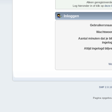
Alleen geregistreerde
Log hieronder in of klik op
deze l
Inloggen
Gebruikersnaa
Wachtwoor
Aantal minuten dat je bli
ingelo
Altijd ingelogd blijv
Wa
SMF 2.0.1
Pagina opgebou