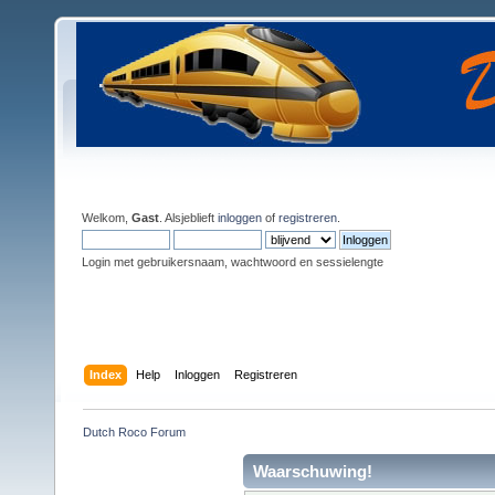
Welkom,
Gast
. Alsjeblieft
inloggen
of
registreren
.
Login met gebruikersnaam, wachtwoord en sessielengte
Index
Help
Inloggen
Registreren
Dutch Roco Forum
Waarschuwing!