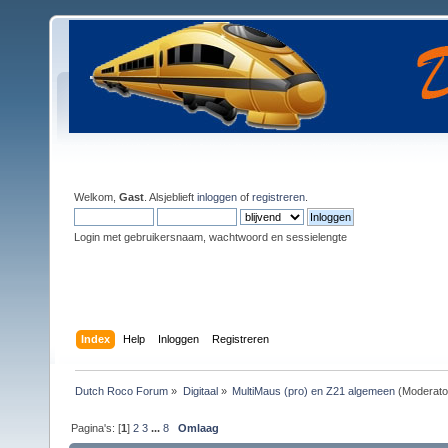
Welkom,
Gast
. Alsjeblieft
inloggen
of
registreren
.
Login met gebruikersnaam, wachtwoord en sessielengte
Index
Help
Inloggen
Registreren
Dutch Roco Forum
»
Digitaal
»
MultiMaus (pro) en Z21 algemeen
(Moderato
Pagina's: [
1
]
2
3
...
8
Omlaag