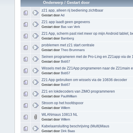
Onderwerp
/
Gestart door
z21 app, alleen rij bediening zichtbaar
Gestart door
Ad
Z21 app laadt geen gegevens
Gestart door
Bas van Verk
Z21 App, scherm past niet meer op mijn Android tablet, b
Gestart door
Bamberg
problemen met z21 start centrale
Gestart door
Theo Brummans
Seinen programeren met de Pro-Ling en Z21app via de 
Gestart door
Bob57
Wissels met de Z21App programeren naar de Z21main 
Gestart door
Bob57
Z21 App gebruiken om wissels via de 10836 decoder
Gestart door
Bob57
Z21 en lokdecoders van ZIMO programmeren
Gestart door
PaulWilliam
Stroom op het hoofdspoor
Gestart door
Willem
WLANmaus 10813 NL
Gestart door
Willem
Kabelaansluiting beschrijving (Multi)Maus
Gestart door
Dirk Baas