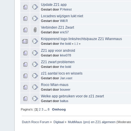
Update Z21 app
Gestart door
P.Heinst
Locadres wijzigen lukt niet
Gestart door
Will.R
Verbinden Z21 Zwart
Gestart door
eric57
Knipperend logo links/rechts/pauze Z21 Wlanmaus
Gestart door
the bold
«
1
2
»
Z21 app voor android
Gestart door
ikke078
Z21 zwart problemen
Gestart door
the bold
z21 aantal locs en wissels
Gestart door
Jan.vast
Roco Wlan-maus
Gestart door
bouwer
Welke app gebruiken voor de z21 zwart
Gestart door
baltus
Pagina's: [
1
]
2
3
...
8
Omhoog
Dutch Roco Forum
»
Digitaal
»
MultiMaus (pro) en Z21 algemeen
(Moderato