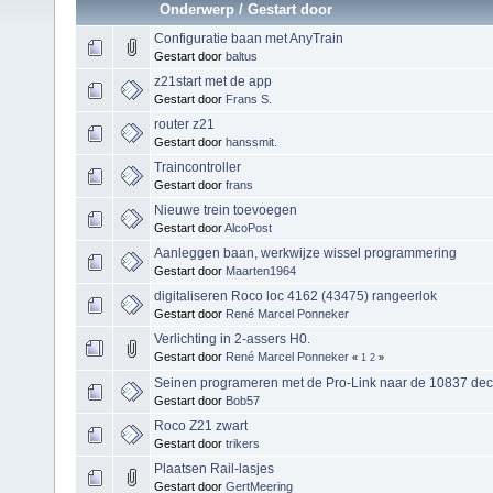
Onderwerp
/
Gestart door
Configuratie baan met AnyTrain
Gestart door
baltus
z21start met de app
Gestart door
Frans S.
router z21
Gestart door
hanssmit.
Traincontroller
Gestart door
frans
Nieuwe trein toevoegen
Gestart door
AlcoPost
Aanleggen baan, werkwijze wissel programmering
Gestart door
Maarten1964
digitaliseren Roco loc 4162 (43475) rangeerlok
Gestart door
René Marcel Ponneker
Verlichting in 2-assers H0.
Gestart door
René Marcel Ponneker
«
1
2
»
Seinen programeren met de Pro-Link naar de 10837 dec
Gestart door
Bob57
Roco Z21 zwart
Gestart door
trikers
Plaatsen Rail-lasjes
Gestart door
GertMeering