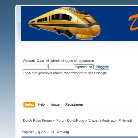
Welkom,
Gast
. Alsjeblieft
inloggen
of
registreren
.
Login met gebruikersnaam, wachtwoord en sessielengte
Index
Help
Inloggen
Registreren
Dutch Roco Forum
»
Forum DutchRoco
»
Vragen
(Moderator:
P.Heinst
)
Pagina's: [
1
]
2
3
...
13
Omlaag