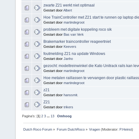
zwarte Z21 werkt niet optimaal
Gestart door
Albert
Hoe TrainController met Z21 start te runnen op laptop die
Gestart door
martindegroot
probleem met digitale koppeling roco sik
Gestart door
Bas van Verk
Brakemarker traincontroller reageertniet
Gestart door
Keevers
foutmelding Z21 na update Windows
Gestart door
Janho
gezocht: modeltreinwinkel die Kato Unitrack rails kan le
Gestart door
martindegroot
Hoe metalen raillassen te vervangen door plastic raillas
Gestart door
martindegroot
z21
Gestart door
hanssmit.
Z21
Gestart door
trikers
Pagina's: [
1
]
2
3
...
13
Omhoog
Dutch Roco Forum
»
Forum DutchRoco
»
Vragen
(Moderator:
P.Heinst
)