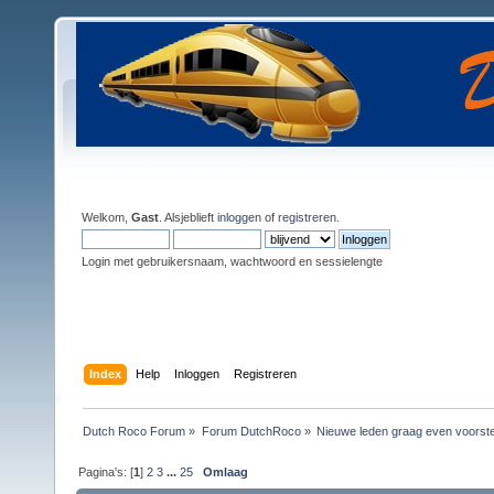
Welkom,
Gast
. Alsjeblieft
inloggen
of
registreren
.
Login met gebruikersnaam, wachtwoord en sessielengte
Index
Help
Inloggen
Registreren
Dutch Roco Forum
»
Forum DutchRoco
»
Nieuwe leden graag even voorste
Pagina's: [
1
]
2
3
...
25
Omlaag