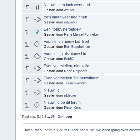
Nieuw lid en toch weer oud
Gestart door
wouter
toch maar weer beginnen
Gestart door
edwin66
Een hobby herontdekt
Gestart door
René Marcel Ponneker
Voorstellen nieuw Lid: Bert
Gestart door
Bert Bogchelman
Voorstellen als nieuw Lid
Gestart door
Bob57
Even voorstellen, nieuw lid
Gestart door
Rene Reijnders
Even voorstellen Treinenwilhelm
Gestart door
Treinenwilhelm
Nieuw lid
Gestart door
ntdegier
Nieuw lid op dit forum
Gestart door
Pieter Kers
Pagina's: [
1
]
2
3
...
25
Omhoog
Dutch Roco Forum
»
Forum DutchRoco
»
Nieuwe leden graag even voorste