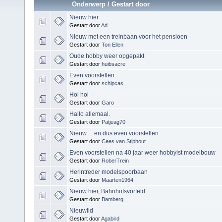
Onderwerp
/
Gestart door
Nieuw hier
Gestart door
Ad
Nieuw met een treinbaan voor het pensioen
Gestart door
Ton Ellen
Oude hobby weer opgepakt
Gestart door
huibsacre
Even voorstellen
Gestart door
schipcas
Hoi hoi
Gestart door
Garo
Hallo allemaal.
Gestart door
Patjeag70
Nieuw ... en dus even voorstellen
Gestart door
Cees van Stiphout
Even voorstellen na 40 jaar weer hobbyist modelbouw
Gestart door
RoberTrein
Herintreder modelspoorbaan
Gestart door
Maarten1964
Nieuw hier, Bahnhofsvorfeld
Gestart door
Bamberg
Nieuwlid
Gestart door
Agabird