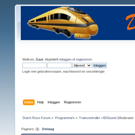
Welkom,
Gast
. Alsjeblieft
inloggen
of
registreren
.
Login met gebruikersnaam, wachtwoord en sessielengte
Index
Help
Inloggen
Registreren
Dutch Roco Forum
»
Programma's
»
Traincontroller +4DSound
(Moderator
Pagina's: [
1
]
Omlaag