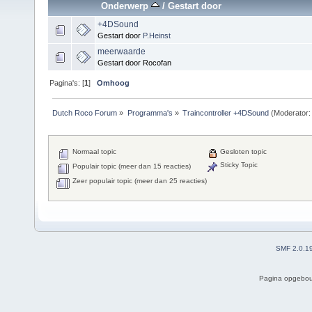
Onderwerp
/
Gestart door
+4DSound
Gestart door
P.Heinst
meerwaarde
Gestart door Rocofan
Pagina's: [
1
]
Omhoog
Dutch Roco Forum
»
Programma's
»
Traincontroller +4DSound
(Moderator
Normaal topic
Gesloten topic
Sticky Topic
Populair topic (meer dan 15 reacties)
Zeer populair topic (meer dan 25 reacties)
SMF 2.0.1
Pagina opgebou