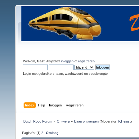
Welkom,
Gast
. Alsjeblieft
inloggen
of
registreren
.
Login met gebruikersnaam, wachtwoord en sessielengte
Index
Help
Inloggen
Registreren
Dutch Roco Forum
»
Ontwerp
»
Baan ontwerpen
(Moderator:
P.Heinst
)
Pagina's: [
1
]
2
Omlaag