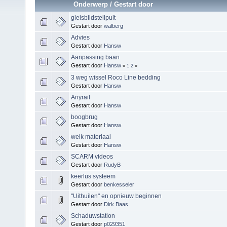
Onderwerp
/
Gestart door
gleisbildstellpult
Gestart door
walberg
Advies
Gestart door
Hansw
Aanpassing baan
Gestart door
Hansw
«
1
2
»
3 weg wissel Roco Line bedding
Gestart door
Hansw
Anyrail
Gestart door
Hansw
boogbrug
Gestart door
Hansw
welk materiaal
Gestart door
Hansw
SCARM videos
Gestart door
RudyB
keerlus systeem
Gestart door
benkesseler
"Uithuilen" en opnieuw beginnen
Gestart door
Dirk Baas
Schaduwstation
Gestart door
p029351