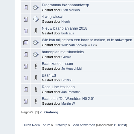
Programma tbv baanontwerp
Gestart door
Rien Markus
4 weg wisswl
Gestart door
Nicoh
Nieuw baanplan anno 2018
Gestart door
bertcaus
Wie kan mij helpen een baan te maken, of te ontwerpen.
Gestart door
Willie van Koolwijk
«
1
2
»
banenplan met stoomloks
Gestart door
Gerald
Baan zonder naam
Gestart door
Jo Heuschkiel
Baan Ed
Gestart door
Ed1966
Roco-Line test baan
Gestart door
Jan Postema
Baanplan "De Werelden H0 2.0"
Gestart door
Martijn W
Pagina's: [
1
]
2
Omhoog
Dutch Roco Forum
»
Ontwerp
»
Baan ontwerpen
(Moderator:
P.Heinst
)