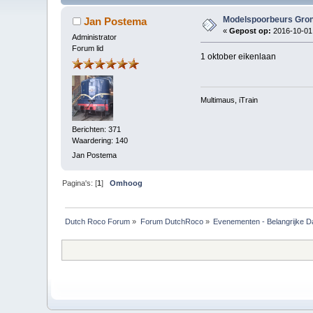
Modelspoorbeurs Gro
Jan Postema
«
Gepost op:
2016-10-01,
Administrator
Forum lid
1 oktober eikenlaan
Multimaus, iTrain
Berichten: 371
Waardering: 140
Jan Postema
Pagina's: [
1
]
Omhoog
Dutch Roco Forum
»
Forum DutchRoco
»
Evenementen - Belangrijke D