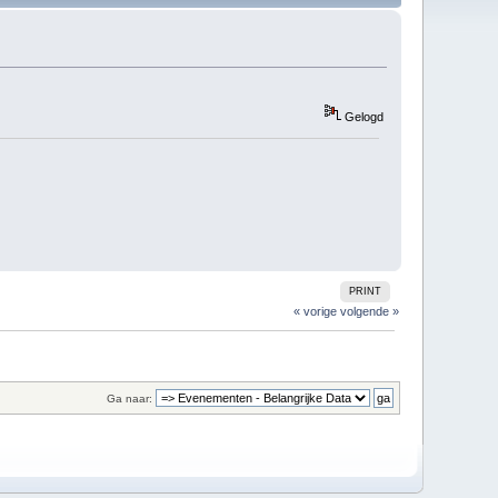
Gelogd
PRINT
« vorige
volgende »
Ga naar: