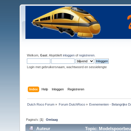
Welkom,
Gast
. Alsjeblieft
inloggen
of
registreren
.
Login met gebruikersnaam, wachtwoord en sessielengte
Index
Help
Inloggen
Registreren
Dutch Roco Forum
»
Forum DutchRoco
»
Evenementen - Belangrijke D
Pagina's: [
1
]
Omlaag
Auteur
Topic: Modelspoorbeur