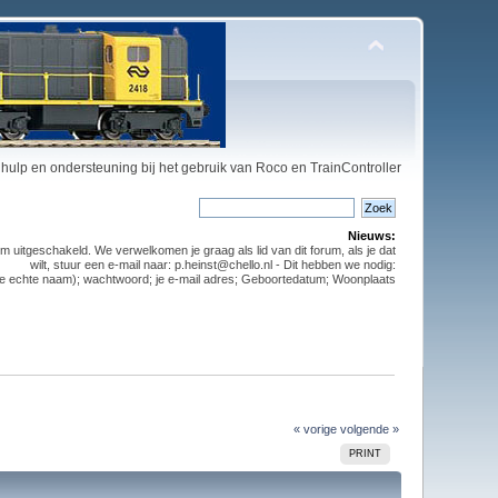
hulp en ondersteuning bij het gebruik van Roco en TrainController
Nieuws:
m uitgeschakeld. We verwelkomen je graag als lid van dit forum, als je dat
wilt, stuur een e-mail naar: p.heinst@chello.nl - Dit hebben we nodig:
t je echte naam); wachtwoord; je e-mail adres; Geboortedatum; Woonplaats
« vorige
volgende »
PRINT