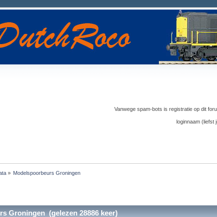
Vanwege spam-bots is registratie op dit foru
loginnaam (liefs
ata
»
Modelspoorbeurs Groningen
s Groningen (gelezen 28886 keer)