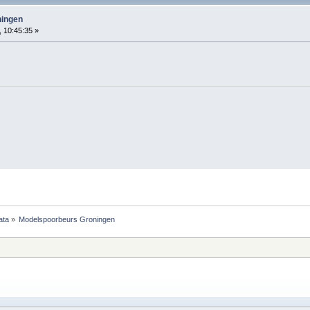
ningen
 10:45:35 »
ata
»
Modelspoorbeurs Groningen