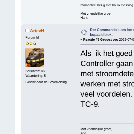
momenteel bezig met bouw messing
Met vriendelijke groet
Hans
Re: Commando's om loc adr
ArievH
bepaald blok.
Forum lid
«
Reactie #8 Gepost op:
2023-07-08
Als ik het goed
Controller gaan
Berichten: 460
met stroomdetec
Waardering: 5
werken met str
Geleidt door de Bovenleiding
veel voordelen. 
TC-9.
Met vriendelijke groet,
Arie,