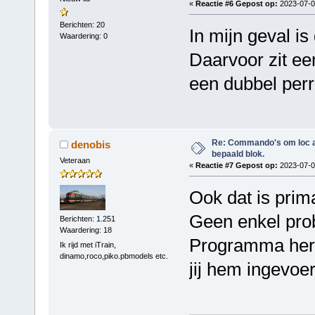
«
Reactie #6 Gepost op:
2023-07-07
Berichten: 20
In mijn geval is 
Waardering: 0
Daarvoor zit ee
een dubbel perr
Re: Commando's om loc adr
denobis
bepaald blok.
Veteraan
«
Reactie #7 Gepost op:
2023-07-07
Ook dat is prim
Geen enkel pro
Berichten: 1.251
Waardering: 18
Programma herke
Ik rijd met iTrain,
dinamo,roco,piko.pbmodels etc.
jij hem ingevoer