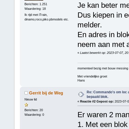
Je kan beter me
Berichten: 1.251
Waardering: 18
Dus kiepen in 
Ik rijd met iTrain,
dinamo,roco,piko.pbmodels etc.
melder.
En adres in blok
neem aan met a
«
Laatst bewerkt op: 2023-07-07, 20
momenteel bezig met bouw messing
Met vriendelijke groet
Hans
Re: Commando's om loc adr
Gerrit bij de Weg
bepaald blok.
Nieuw lid
«
Reactie #2 Gepost op:
2023-07-07
Berichten: 20
Er waren 2 mani
Waardering: 0
1. Met een blok