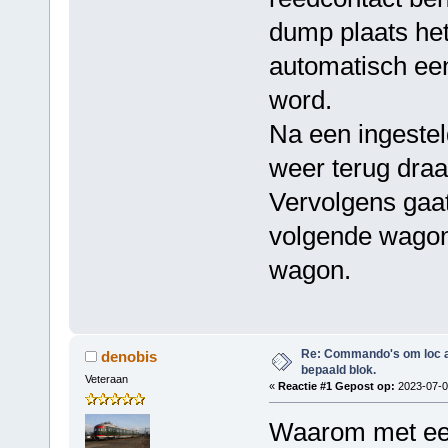
dump plaats he
automatisch ee
word.
Na een ingesteld
weer terug draa
Vervolgens gaat
volgende wagon 
wagon.
Re: Commando's om loc adr
denobis
bepaald blok.
Veteraan
«
Reactie #1 Gepost op:
2023-07-07
Waarom met ee