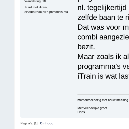
Waardering: 18
nl. tegelijkertij
Ik rijd met iTrain,
dinamo,roco,piko.pbmodels etc.
zelfde baan te ri
Dat was voor mi
combi aangezien
bezit.
Maar zoals ik a
programma's ver
iTrain is wat las
momenteel bezig met bouw messing
Met vriendelijke groet
Hans
Pagina's: [
1
]
Omhoog