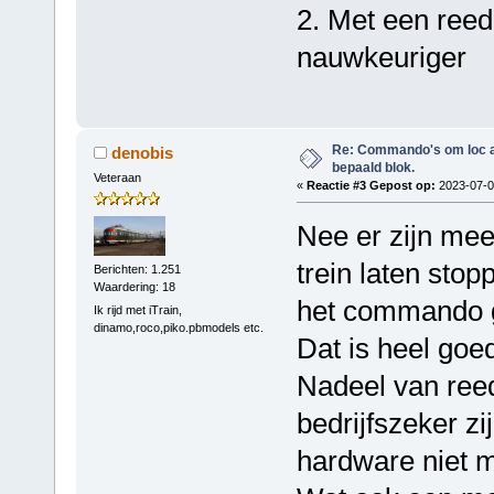
2. Met een reed
nauwkeuriger
Re: Commando's om loc adr
denobis
bepaald blok.
Veteraan
«
Reactie #3 Gepost op:
2023-07-07
Nee er zijn me
trein laten sto
Berichten: 1.251
Waardering: 18
het commando 
Ik rijd met iTrain,
dinamo,roco,piko.pbmodels etc.
Dat is heel goe
Nadeel van reed
bedrijfszeker z
hardware niet m