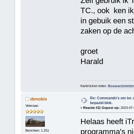
Zelf gebruik ik
TC., ook ken ik
in gebuik een st
zaken op de ac
groet
Harald
Karbrücken index:
Bouwactiviteite
Re: Commando's om loc adr
denobis
bepaald blok.
Veteraan
«
Reactie #11 Gepost op:
2023-07-0
Helaas heeft iT
programma's ni
Berichten: 1.251