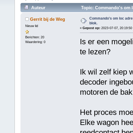
Auteur
Topic: Commando's om loc
Commando's om loc adres 
Gerrit bij de Weg
blok.
Nieuw lid
«
Gepost op:
2023-07-07, 20:19:50
Berichten: 20
Is er een mogeli
Waardering: 0
te lezen?
Ik wil zelf kie
decoder ingebo
motoren de bak
Het proces moe
Elke wagon hee
reedcontact be