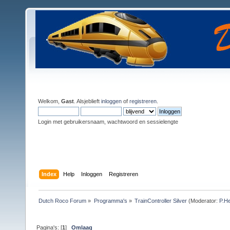
Welkom,
Gast
. Alsjeblieft
inloggen
of
registreren
.
Login met gebruikersnaam, wachtwoord en sessielengte
Index
Help
Inloggen
Registreren
Dutch Roco Forum
»
Programma's
»
TrainController Silver
(Moderator:
P.He
Pagina's: [
1
]
Omlaag