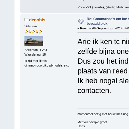
Roco Z21 (zwarte), (Rode) Multimaus,
Re: Commando's om loc adr
denobis
bepaald blok.
Veteraan
«
Reactie #9 Gepost op:
2023-07-08
Arie ik ken tc 
zelfde bijna one
Berichten: 1.251
Waardering: 18
Dus zou het ind
Ik rijd met iTrain,
dinamo,roco,piko.pbmodels etc.
plaats van reed
Ik heb nogal sl
contacten.
momenteel bezig met bouw messing
Met vriendelijke groet
Hans