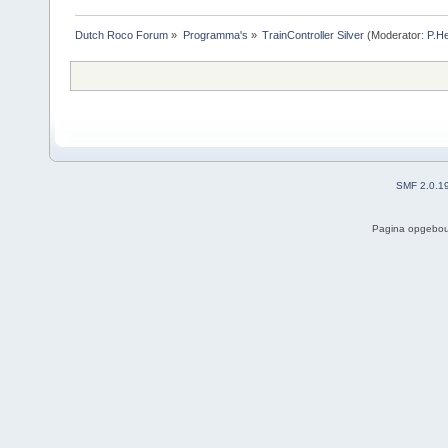
Dutch Roco Forum
»
Programma's
»
TrainController Silver
(Moderator:
P.He
SMF 2.0.1
Pagina opgebou