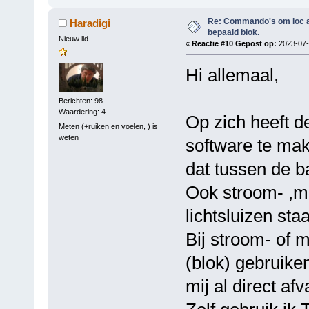
Re: Commando's om loc adr
Haradigi
bepaald blok.
Nieuw lid
«
Reactie #10 Gepost op:
2023-07-
Hi allemaal,
Berichten: 98
Waardering: 4
Op zich heeft d
Meten (+ruiken en voelen, ) is
weten
software te ma
dat tussen de b
Ook stroom- ,ma
lichtsluizen staa
Bij stroom- of m
(blok) gebruike
mij al direct afva