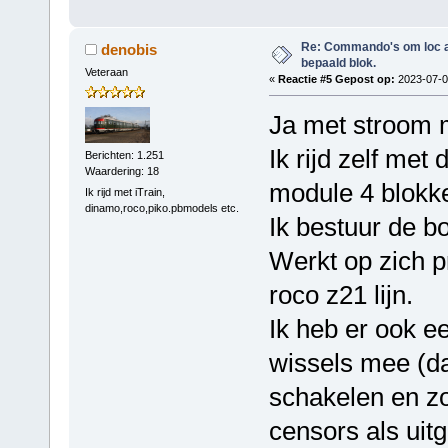
Re: Commando's om loc adr
denobis
bepaald blok.
Veteraan
«
Reactie #5 Gepost op:
2023-07-07
Ja met stroom 
Ik rijd zelf me
Berichten: 1.251
Waardering: 18
module 4 blokke
Ik rijd met iTrain,
dinamo,roco,piko.pbmodels etc.
Ik bestuur de bo
Werkt op zich p
roco z21 lijn.
Ik heb er ook ee
wissels mee (da
schakelen en zo
censors als uit