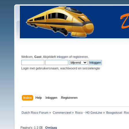
Welkom,
Gast
. Alsjeblieft
inloggen
of
registreren
.
Login met gebruikersnaam, wachtwoord en sessielengte
Index
Help
Inloggen
Registreren
Dutch Roco Forum
»
Commercieel
»
Roco - H0 GeoLine
»
Boogwissel  Ro
Pagina's:
1
2
[
3
]
Omlaag