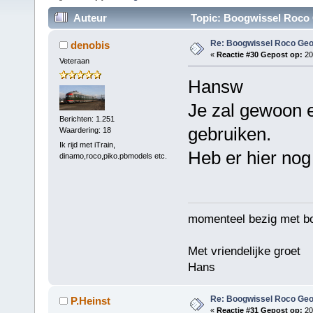
Auteur
Topic: Boogwissel Roco 
Re: Boogwissel Roco Geo
denobis
«
Reactie #30 Gepost op:
20
Veteraan
Hansw
Je zal gewoon 
Berichten: 1.251
gebruiken.
Waardering: 18
Ik rijd met iTrain,
Heb er hier nog 
dinamo,roco,piko.pbmodels etc.
momenteel bezig met b
Met vriendelijke groet
Hans
Re: Boogwissel Roco Geo
P.Heinst
«
Reactie #31 Gepost op:
20