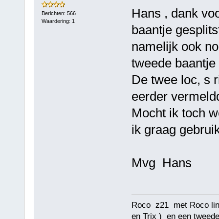
Hans , dank voo
Berichten: 566
Waardering: 1
baantje gesplits
namelijk ook no
tweede baantje
De twee loc, s r
eerder vermeldde
Mocht ik toch 
ik graag gebrui
Mvg Hans
Roco z21 met Roco lin
en Trix ) en een tweed