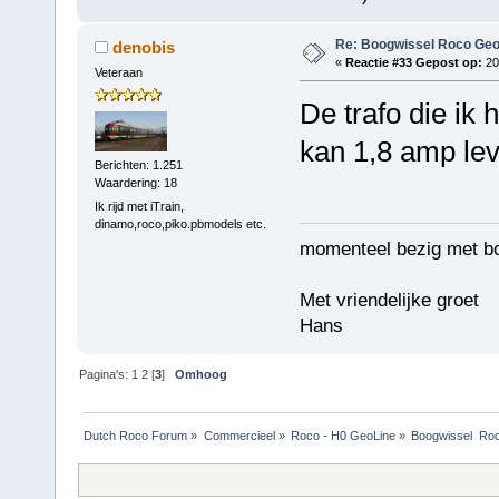
Re: Boogwissel Roco Geo
denobis
«
Reactie #33 Gepost op:
20
Veteraan
De trafo die ik 
kan 1,8 amp lev
Berichten: 1.251
Waardering: 18
Ik rijd met iTrain,
dinamo,roco,piko.pbmodels etc.
momenteel bezig met b
Met vriendelijke groet
Hans
Pagina's:
1
2
[
3
]
Omhoog
Dutch Roco Forum
»
Commercieel
»
Roco - H0 GeoLine
»
Boogwissel  Ro