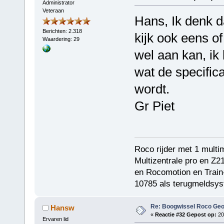
Administrator
Veteraan
Hans, Ik denk d
Berichten: 2.318
kijk ook eens of
Waardering: 29
wel aan kan, ik 
wat de specifica
wordt.
Gr Piet
Roco rijder met 1 multi
Multizentrale pro en Z2
en Rocomotion en Train-
10785 als terugmeldsys
Re: Boogwissel Roco Geo
Hansw
«
Reactie #32 Gepost op:
20
Ervaren lid