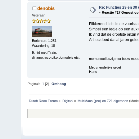
Re: Functies 29 en 30 
denobis
«
Reactie #17 Gepost op
Veteraan
Flikkerend licht in de vuurha
Simpel een ledje op een aux u
Ik vind dat de grootste onzin w
Artitec deed dat al jaren gel
Berichten: 1.251
Waardering: 18
Ik rijd met iTrain,
dinamo,roco,piko.pbmodels etc.
momenteel bezig met bouw mess
Met vriendelijke groet
Hans
Pagina's:
1
[
2
]
Omhoog
Dutch Roco Forum
»
Digitaal
»
MultiMaus (pro) en Z21 algemeen
(Moder