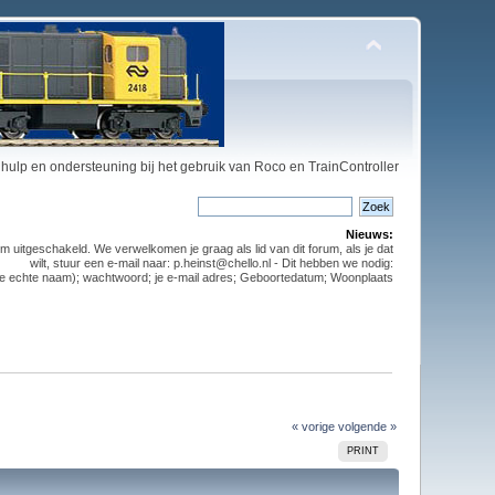
hulp en ondersteuning bij het gebruik van Roco en TrainController
Nieuws:
m uitgeschakeld. We verwelkomen je graag als lid van dit forum, als je dat
wilt, stuur een e-mail naar: p.heinst@chello.nl - Dit hebben we nodig:
t je echte naam); wachtwoord; je e-mail adres; Geboortedatum; Woonplaats
« vorige
volgende »
PRINT