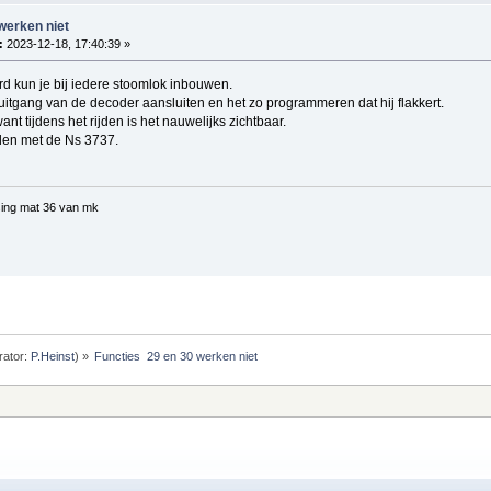
werken niet
:
2023-12-18, 17:40:39 »
ard kun je bij iedere stoomlok inbouwen.
itgang van de decoder aansluiten en het zo programmeren dat hij flakkert.
ant tijdens het rijden is het nauwelijks zichtbaar.
eden met de Ns 3737.
ing mat 36 van mk
ator:
P.Heinst
) »
Functies  29 en 30 werken niet  