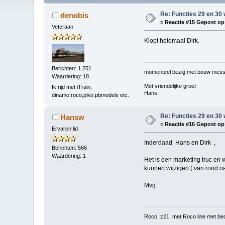
Re: Functies 29 en 30 
denobis
«
Reactie #15 Gepost op
Veteraan
Klopt helemaal Dirk.
Berichten: 1.251
momenteel bezig met bouw mess
Waardering: 18
Met vriendelijke groet
Ik rijd met iTrain,
Hans
dinamo,roco,piko.pbmodels etc.
Re: Functies 29 en 30 
Hansw
«
Reactie #16 Gepost op
Ervaren lid
Inderdaad Hans en Dirk ,
Berichten: 566
Waardering: 1
Het is een marketing truc en 
kunnen wijzigen ( van rood na
Mvg
Roco z21 met Roco line met bed