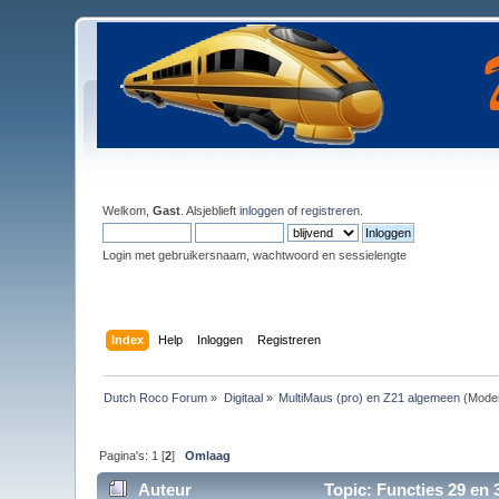
Welkom,
Gast
. Alsjeblieft
inloggen
of
registreren
.
Login met gebruikersnaam, wachtwoord en sessielengte
Index
Help
Inloggen
Registreren
Dutch Roco Forum
»
Digitaal
»
MultiMaus (pro) en Z21 algemeen
(Moder
Pagina's:
1
[
2
]
Omlaag
Auteur
Topic: Functies 29 en 