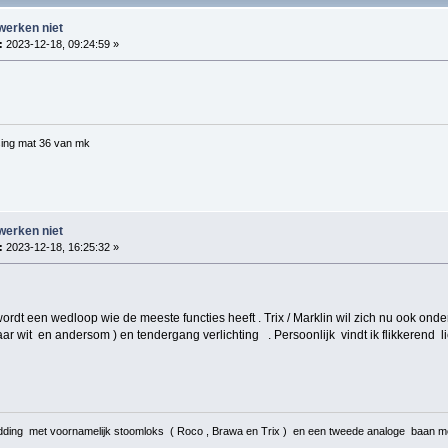
werken niet
:
2023-12-18, 09:24:59 »
ing mat 36 van mk
werken niet
:
2023-12-18, 16:25:32 »
wordt een wedloop wie de meeste functies heeft . Trix / Marklin wil zich nu ook onde
ar wit en andersom ) en tendergang verlichting . Persoonlijk vindt ik flikkerend li
ding met voornamelijk stoomloks ( Roco , Brawa en Trix ) en een tweede analoge baan me