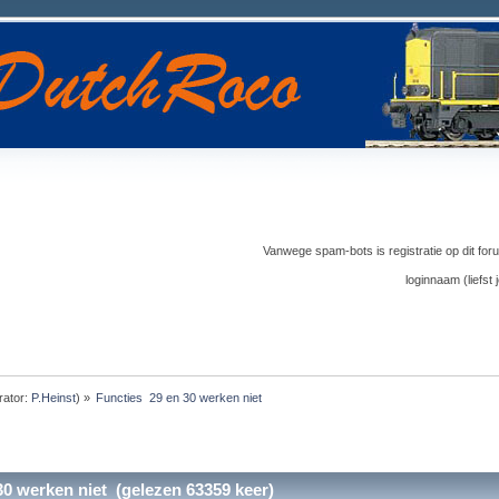
Vanwege spam-bots is registratie op dit foru
loginnaam (liefs
ator:
P.Heinst
) »
Functies  29 en 30 werken niet  
30 werken niet (gelezen 63359 keer)