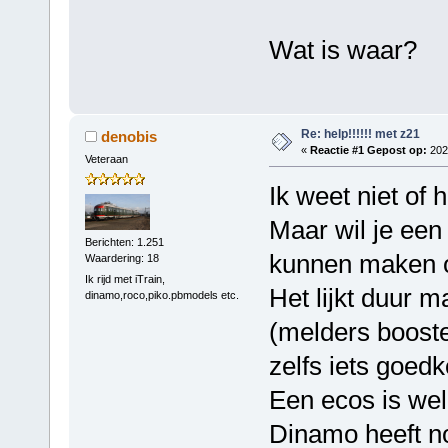
Wat is waar?
Re: help!!!!!! met z21
denobis
«
Reactie #1 Gepost op:
2024
Veteraan
Ik weet niet of 
Maar wil je een
Berichten: 1.251
kunnen maken 
Waardering: 18
Ik rijd met iTrain,
Het lijkt duur ma
dinamo,roco,piko.pbmodels etc.
(melders booste
zelfs iets goedk
Een ecos is wel
Dinamo heeft no