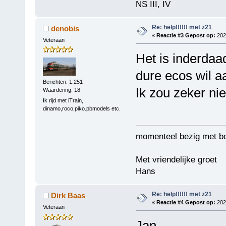
NS III, IV
Re: help!!!!!! met z21
denobis
«
Reactie #3 Gepost op:
2024
Veteraan
Het is inderdaad
dure ecos wil 
Berichten: 1.251
Ik zou zeker ni
Waardering: 18
Ik rijd met iTrain,
dinamo,roco,piko.pbmodels etc.
momenteel bezig met b
Met vriendelijke groet
Hans
Re: help!!!!!! met z21
Dirk Baas
«
Reactie #4 Gepost op:
2024
Veteraan
Jan,