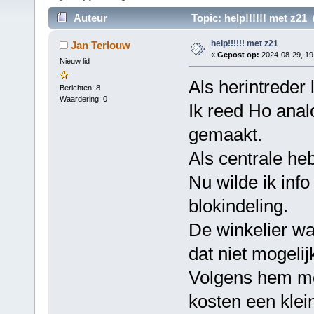
Auteur
Topic: help!!!!!! met z21
help!!!!!! met z21
Jan Terlouw
«
Gepost op:
2024-08-29, 19
Nieuw lid
Als herintreder
Berichten: 8
Waardering: 0
Ik reed Ho anal
gemaakt.
Als centrale heb
Nu wilde ik inf
blokindeling.
De winkelier wa
dat niet mogelij
Volgens hem mo
kosten een klei