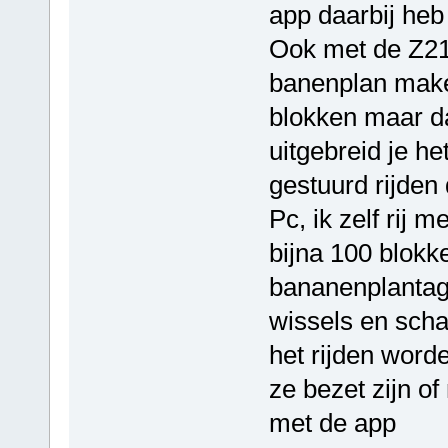
app daarbij heb
Ook met de Z21
banenplan maken
blokken maar da
uitgebreid je he
gestuurd rijden
Pc, ik zelf rij 
bijna 100 blokk
bananenplantag
wissels en schad
het rijden word
ze bezet zijn of 
met de app