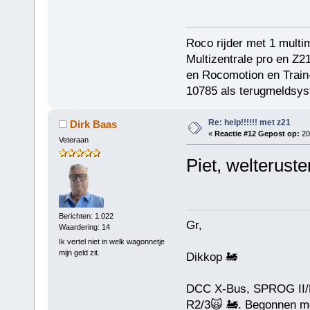
Roco rijder met 1 multi
Multizentrale pro en Z2
en Rocomotion en Train-
10785 als terugmeldsys
Re: help!!!!!! met z21
Dirk Baas
«
Reactie #12 Gepost op:
20
Veteraan
Piet, welterusten
Berichten: 1.022
Gr,
Waardering: 14
Ik vertel niet in welk wagonnetje
mijn geld zit.
Dikkop 🚂
DCC X-Bus, SPROG II/D
R2/3🙀 🚂. Begonnen me