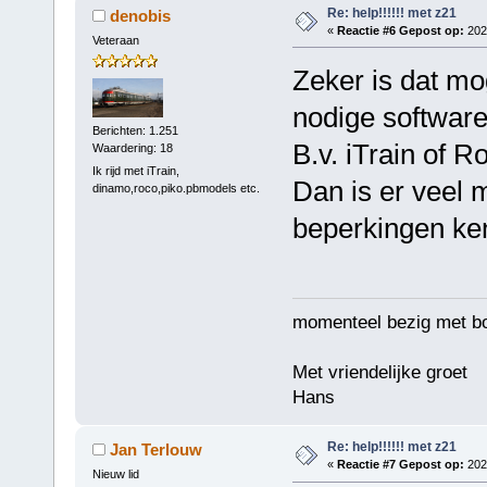
Re: help!!!!!! met z21
denobis
«
Reactie #6 Gepost op:
2024
Veteraan
Zeker is dat mo
nodige software
Berichten: 1.251
B.v. iTrain of Ro
Waardering: 18
Ik rijd met iTrain,
Dan is er veel 
dinamo,roco,piko.pbmodels etc.
beperkingen ken
momenteel bezig met b
Met vriendelijke groet
Hans
Re: help!!!!!! met z21
Jan Terlouw
«
Reactie #7 Gepost op:
2024
Nieuw lid