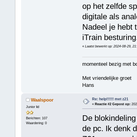
op het zelfde s
digitale als anal
Nadeel je hebt t
iTrain besturing
«
Laatst bewerkt op: 2024-08-29, 21
momenteel bezig met b
Met vriendelijke groet
Hans
Re: help!!!!!! met z21
Waalspoor
«
Reactie #2 Gepost op:
2024
Junior lid
De blokindeling
Berichten: 107
Waardering: 0
de pc. Ik denk d