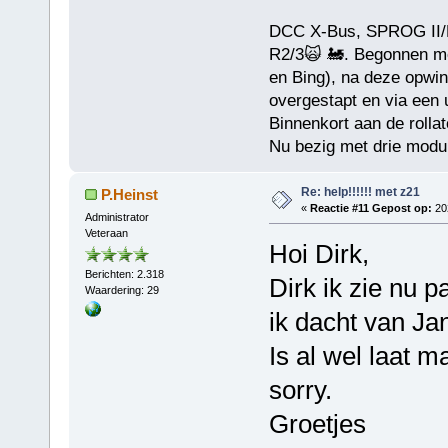
DCC X-Bus, SPROG II/D
R2/3🙀 🚂. Begonnen me
en Bing), na deze opwin
overgestapt en via een
Binnenkort aan de rollat
Nu bezig met drie modul
Re: help!!!!!! met z21
P.Heinst
«
Reactie #11 Gepost op:
202
Administrator
Veteraan
Hoi Dirk,
Berichten: 2.318
Dirk ik zie nu 
Waardering: 29
ik dacht van Ja
Is al wel laat m
sorry.
Groetjes