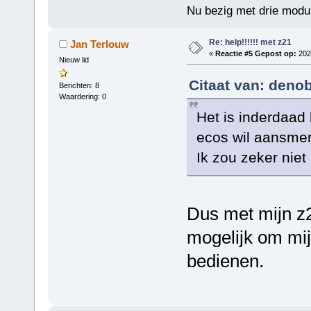
Nu bezig met drie modul
Re: help!!!!!! met z21
Jan Terlouw
«
Reactie #5 Gepost op:
2024
Nieuw lid
Citaat van: denob
Berichten: 8
Waardering: 0
Het is inderdaad 
ecos wil aansme
Ik zou zeker niet
Dus met mijn z2
mogelijk om mij
bedienen.