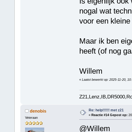
Is eigenlijk ook
nogal wat techni
voor een kleine
Maar ik ben eig
heeft (of nog ga
Willem
«
Laatst bewerkt op: 2025-11-20, 10:
Z21,Lenz,IB,DR5000,Ro
Re: help!!!!!! met z21
denobis
«
Reactie #14 Gepost op:
20
Veteraan
@Willem