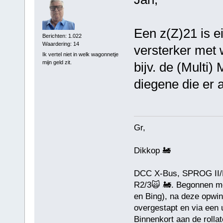
Een z(Z)21 is e
Berichten: 1.022
Waardering: 14
versterker met w
Ik vertel niet in welk wagonnetje
mijn geld zit.
bijv. de (Multi)
diegene die er a
Gr,
Dikkop 🚂
DCC X-Bus, SPROG II/D
R2/3🙀 🚂. Begonnen me
en Bing), na deze opwin
overgestapt en via een
Binnenkort aan de rollat