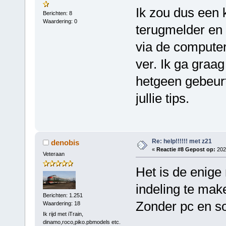
Ik zou dus een
Berichten: 8
Waardering: 0
terugmelder en 
via de computer 
ver. Ik ga graag
hetgeen gebeurt
jullie tips.
Re: help!!!!!! met z21
denobis
«
Reactie #8 Gepost op:
2024
Veteraan
Het is de enige
indeling te mak
Berichten: 1.251
Zonder pc en so
Waardering: 18
Ik rijd met iTrain,
dinamo,roco,piko.pbmodels etc.