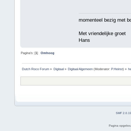
momenteel bezig met b
Met vriendelijke groet
Hans
Pagina's: [
1
]
Omhoog
Dutch Roco Forum
»
Digitaal
»
Digitaal Algemeen
(Moderator:
P.Heinst
) »
he
SMF 2.0.1
Pagina opgebou