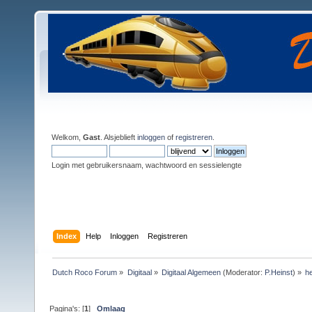
Welkom,
Gast
. Alsjeblieft
inloggen
of
registreren
.
Login met gebruikersnaam, wachtwoord en sessielengte
Index
Help
Inloggen
Registreren
Dutch Roco Forum
»
Digitaal
»
Digitaal Algemeen
(Moderator:
P.Heinst
) »
he
Pagina's: [
1
]
Omlaag