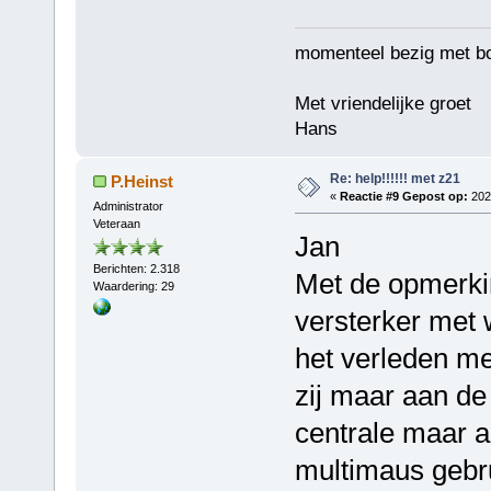
momenteel bezig met b
Met vriendelijke groet
Hans
Re: help!!!!!! met z21
P.Heinst
«
Reactie #9 Gepost op:
2024
Administrator
Veteraan
Jan
Berichten: 2.318
Met de opmerki
Waardering: 29
versterker met w
het verleden me
zij maar aan de
centrale maar a
multimaus gebr