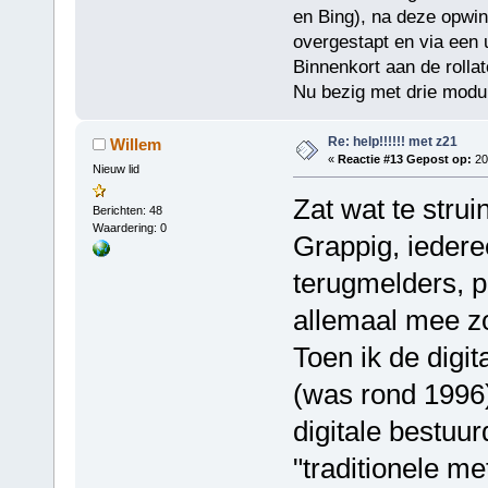
en Bing), na deze opwin
overgestapt en via een
Binnenkort aan de rollat
Nu bezig met drie modul
Re: help!!!!!! met z21
Willem
«
Reactie #13 Gepost op:
20
Nieuw lid
Zat wat te stru
Berichten: 48
Waardering: 0
Grappig, iedere
terugmelders, 
allemaal mee z
Toen ik de digi
(was rond 1996)
digitale bestuu
"traditionele m