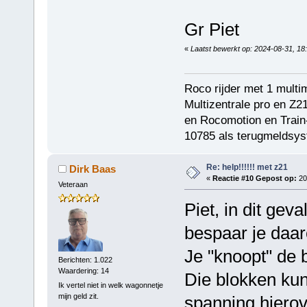
Gr Piet
«
Laatst bewerkt op: 2024-08-31, 18:
Roco rijder met 1 multi
Multizentrale pro en Z2
en Rocomotion en Train-
10785 als terugmeldsys
Re: help!!!!!! met z21
Dirk Baas
«
Reactie #10 Gepost op:
20
Veteraan
Piet, in dit ge
bespaar je daar
Je "knoopt" de 
Berichten: 1.022
Waardering: 14
Die blokken kun
Ik vertel niet in welk wagonnetje
mijn geld zit.
spanning hierov