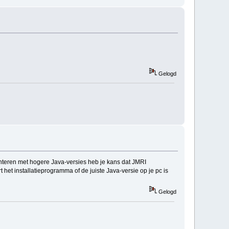
Gelogd
enteren met hogere Java-versies heb je kans dat JMRI
t het installatieprogramma of de juiste Java-versie op je pc is
Gelogd