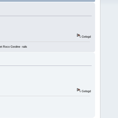
Gelogd
t Roco Geoline rails
Gelogd