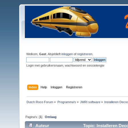
Welkom,
Gast
. Alsjeblieft
inloggen
of
registreren
.
Login met gebruikersnaam, wachtwoord en sessielengte
Index
Help
Inloggen
Registreren
Dutch Roco Forum
»
Programma's
»
JMRI software
»
Installeren Deco
Pagina's: [
1
]
Omlaag
Auteur
Topic: Installeren Dec