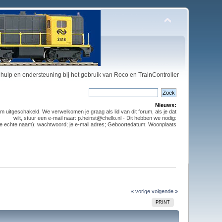
hulp en ondersteuning bij het gebruik van Roco en TrainController
Nieuws:
m uitgeschakeld. We verwelkomen je graag als lid van dit forum, als je dat
wilt, stuur een e-mail naar: p.heinst@chello.nl - Dit hebben we nodig:
t je echte naam); wachtwoord; je e-mail adres; Geboortedatum; Woonplaats
« vorige
volgende »
PRINT