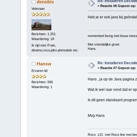
Re: Installeren Decode
denobis
«
Reactie #6 Gepost op:
Veteraan
Heb je er ook java bij geïnsta
Berichten: 1.251
momenteel bezig met bouw mess
Waardering: 18
Met vriendelijke groet
Ik rijd met iTrain,
Hans
dinamo,roco,piko.pbmodels etc.
Re: Installeren Decode
Hansw
«
Reactie #7 Gepost op:
Ervaren lid
Hans , ja op de Java pagina z
Berichten: 566
Waardering: 1
Wat ik wel raar vond dat er 
Is dit geen standaard progr
Mvg Hans
Roco z21 met Roco line met bed