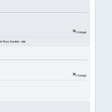
Gelogd
t Roco Geoline rails
Gelogd