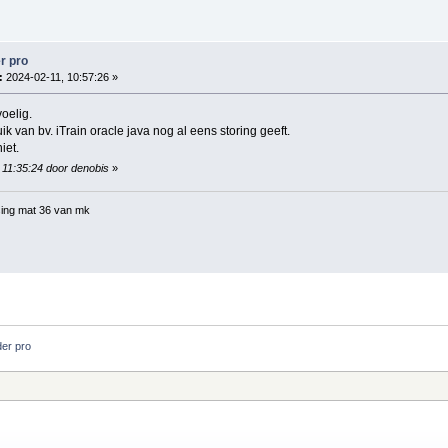
r pro
:
2024-02-11, 10:57:26 »
oelig.
ik van bv. iTrain oracle java nog al eens storing geeft.
iet.
 11:35:24 door denobis
»
ing mat 36 van mk
der pro