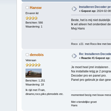
Installeren Decoder pr
Hansw
«
Gepost op:
2024-02-08,
Ervaren lid
Beste, het is mij niet duidelij
Berichten: 566
Ik wil alleen het onderdeel d
Waardering: 1
Mvg Hans
Roco z21 met Roco line met bed
Re: Installeren Decode
denobis
«
Reactie #1 Gepost op:
Veteraan
Je moet heel jmri instaleren .
Na installatie krijg je 2 progr
Decoder pro en panel pro.
Panel pro gebruik je dan gew
Berichten: 1.251
Waardering: 18
Ik rijd met iTrain,
dinamo,roco,piko.pbmodels etc.
momenteel bezig met bouw mess
Met vriendelijke groet
Hans