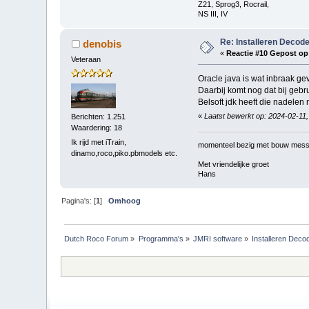
Z21, Sprog3, Rocrail,
NS III, IV
Re: Installeren Decode
denobis
«
Reactie #10 Gepost op
Veteraan
Oracle java is wat inbraak gev
Daarbij komt nog dat bij gebru
Belsoft jdk heeft die nadelen n
«
Laatst bewerkt op: 2024-02-11,
Berichten: 1.251
Waardering: 18
Ik rijd met iTrain,
momenteel bezig met bouw mess
dinamo,roco,piko.pbmodels etc.
Met vriendelijke groet
Hans
Pagina's: [
1
]
Omhoog
Dutch Roco Forum
»
Programma's
»
JMRI software
»
Installeren Deco