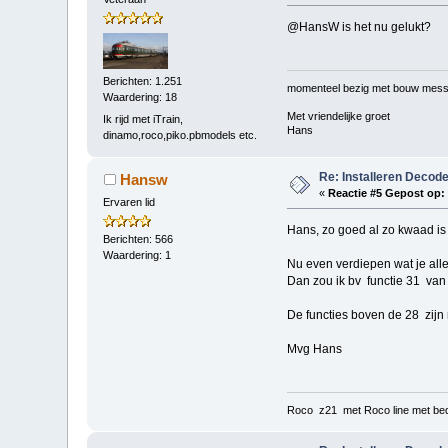
@HansW is het nu gelukt?
Berichten: 1.251
momenteel bezig met bouw mess
Waardering: 18
Met vriendelijke groet
Ik rijd met iTrain,
Hans
dinamo,roco,piko.pbmodels etc.
Re: Installeren Decode
Hansw
«
Reactie #5 Gepost op:
Ervaren lid
Hans, zo goed al zo kwaad is h
Berichten: 566
Waardering: 1
Nu even verdiepen wat je alle
Dan zou ik bv functie 31 van 
De functies boven de 28 zijn 
Mvg Hans
Roco z21 met Roco line met bed