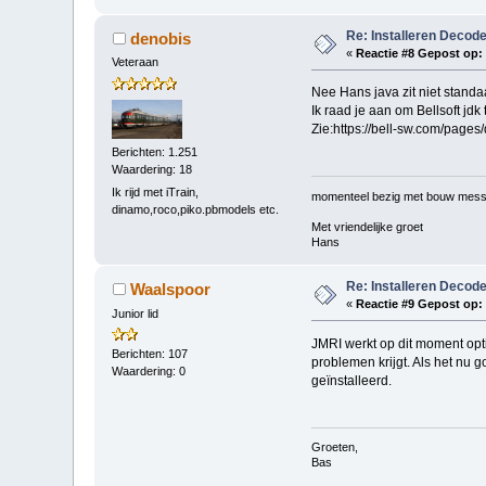
Re: Installeren Decode
denobis
«
Reactie #8 Gepost op:
Veteraan
Nee Hans java zit niet standa
Ik raad je aan om Bellsoft jd
Zie:https://bell-sw.com/pages
Berichten: 1.251
Waardering: 18
Ik rijd met iTrain,
momenteel bezig met bouw mess
dinamo,roco,piko.pbmodels etc.
Met vriendelijke groet
Hans
Re: Installeren Decode
Waalspoor
«
Reactie #9 Gepost op:
Junior lid
JMRI werkt op dit moment opt
Berichten: 107
problemen krijgt. Als het nu g
Waardering: 0
geïnstalleerd.
Groeten,
Bas