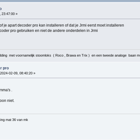
o
 23:47:00 »
k of je apart decoder pro kan installeren of dat je Jrmi eerst moet installeren
ecoder pro gebruiken en niet de andere onderdelen in Jrmi
ding met voornamelijk stoomloks ( Roco , Brawa en Trix ) en een tweede analoge baan me
r pro
2024-02-09, 08:40:20 »
amma's .
oon niet.
ing mat 36 van mk