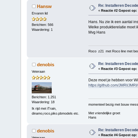
Re: Installeren Decode
Hansw
«
Reactie #2 Gepost op:
Ervaren lid
Hans. Nu zie ik een aantal in
Berichten: 566
Welke produktierelatie moet i
Waardering: 1
Mvg Hans
Roco z21 met Roco line met bed
Re: Installeren Decode
denobis
«
Reactie #3 Gepost op:
Veteraan
Deze moet je hebben voor W
https://github.com/JMRI/JMR
Berichten: 1.251
Waardering: 18
momenteel bezig met bouw mess
Ik rijd met iTrain,
Met vriendelijke groet
dinamo,roco,piko.pbmodels etc.
Hans
Re: Installeren Decode
denobis
«
Reactie #4 Gepost op:
Veteraan