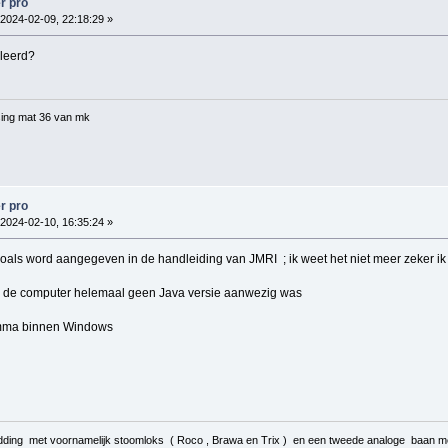
r pro
2024-02-09, 22:18:29 »
lleerd?
ing mat 36 van mk
r pro
2024-02-10, 16:35:24 »
oals word aangegeven in de handleiding van JMRI ; ik weet het niet meer zeker ik 
op de computer helemaal geen Java versie aanwezig was
amma binnen Windows
ding met voornamelijk stoomloks ( Roco , Brawa en Trix ) en een tweede analoge baan me