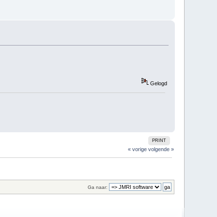
Gelogd
PRINT
« vorige
volgende »
Ga naar: