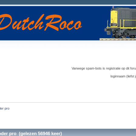
Vanwege spam-bots is registratie op dit foru
loginnaam (liefs
der pro
oder pro (gelezen 56946 keer)