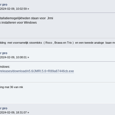
r pro
2024-02-09, 10:02:59 »
stallatiemogelijkheden staan voor Jrmi
k installeren voor Windows
ding met voornamelijk stoomloks ( Roco , Brawa en Trix ) en een tweede analoge baan me
r pro
2024-02-09, 10:08:01 »
indows:
I/releases/download/v5.6/JMRI.5.6+R89a87446cb.exe
ing mat 36 van mk
r pro
2024-02-09, 18:31:07 »