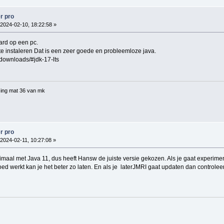
r pro
2024-02-10, 18:22:58 »
ard op een pc.
k te instaleren Dat is een zeer goede en probleemloze java.
/downloads/#jdk-17-lts
ing mat 36 van mk
r pro
2024-02-11, 10:27:08 »
imaal met Java 11, dus heeft Hansw de juiste versie gekozen. Als je gaat experim
oed werkt kan je het beter zo laten. En als je laterJMRI gaat updaten dan controleer