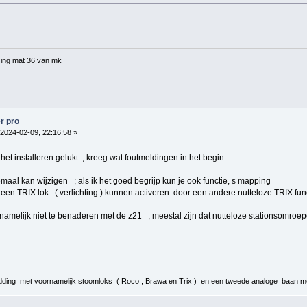
ing mat 36 van mk
r pro
2024-02-09, 22:16:58 »
et installeren gelukt ; kreeg wat foutmeldingen in het begin .
maal kan wijzigen ; als ik het goed begrijp kun je ook functie, s mapping
een TRIX lok ( verlichting ) kunnen activeren door een andere nutteloze TRIX func
namelijk niet te benaderen met de z21 , meestal zijn dat nutteloze stationsomroepen
ding met voornamelijk stoomloks ( Roco , Brawa en Trix ) en een tweede analoge baan me