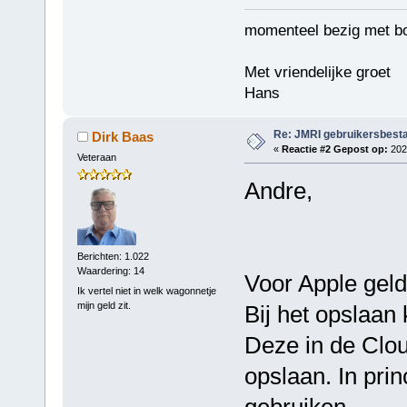
momenteel bezig met b
Met vriendelijke groet
Hans
Re: JMRI gebruikersbesta
Dirk Baas
«
Reactie #2 Gepost op:
2025
Veteraan
Andre,
Berichten: 1.022
Waardering: 14
Voor Apple geld
Ik vertel niet in welk wagonnetje
mijn geld zit.
Bij het opslaa
Deze in de Clou
opslaan. In prin
gebruiken.