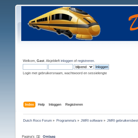
Welkom,
Gast
. Alsjeblieft
inloggen
of
registreren
.
Login met gebruikersnaam, wachtwoord en sessielengte
Index
Help
Inloggen
Registreren
Dutch Roco Forum
»
Programma's
»
JMRI software
»
JMRI gebruikersbest
Pagina's: [
1
]
Omlaag