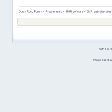
Dutch Roco Forum
»
Programma's
»
JMRI software
»
JMRI gebruikersbest
SMF 2.0.1
Pagina opgebou