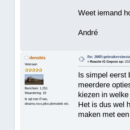
Weet iemand ho
André
Re: JMRI gebruikersbesta
denobis
«
Reactie #1 Gepost op:
2025
Veteraan
Is simpel eerst
meerdere opties
Berichten: 1.251
kiezen in welke 
Waardering: 18
Ik rijd met iTrain,
Het is dus wel 
dinamo,roco,piko.pbmodels etc.
maken met een 