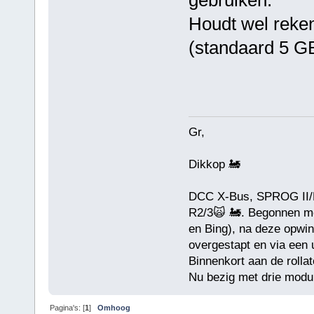
Houdt wel reke
(standaard 5 GB
Gr,
Dikkop 🚂
DCC X-Bus, SPROG II/D
R2/3🙀 🚂. Begonnen me
en Bing), na deze opwin
overgestapt en via een
Binnenkort aan de rollat
Nu bezig met drie modul
Pagina's: [
1
]
Omhoog