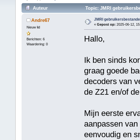
Auteur
Topic: JMRI gebruikersbe
JMRI gebruikersbestande
Andre67
«
Gepost op:
2025-06-12, 15
Nieuw lid
Hallo,
Berichten: 6
Waardering: 0
Ik ben sinds ko
graag goede bac
decoders van v
de Z21 en/of de
Mijn eerste erva
aanpassen van 
eenvoudig en sn