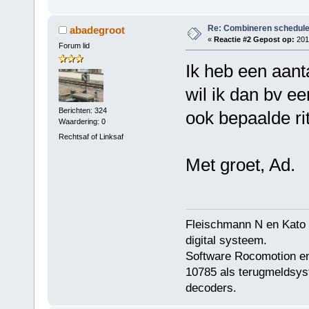
Re: Combineren schedul
abadegroot
«
Reactie #2 Gepost op:
2012
Forum lid
Ik heb een aanta
wil ik dan bv e
Berichten: 324
ook bepaalde rit
Waardering: 0
Rechtsaf of Linksaf
Met groet, Ad.
Fleischmann N en Kato N
digital systeem.
Software Rocomotion en 
10785 als terugmeldsyst
decoders.