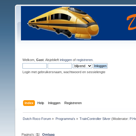
Welkom,
Gast
. Alsjeblieft
inloggen
of
registreren
.
Login met gebruikersnaam, wachtwoord en sessielengte
Index
Help
Inloggen
Registreren
Dutch Roco Forum
»
Programma's
»
TrainController Silver
(Moderator:
P.He
Pagina's: [
1
]
Omlaag