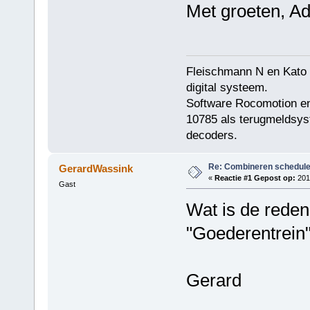
Met groeten, Ad
Fleischmann N en Kato N
digital systeem.
Software Rocomotion en 
10785 als terugmeldsyst
decoders.
Re: Combineren schedul
GerardWassink
«
Reactie #1 Gepost op:
2012
Gast
Wat is de reden 
"Goederentrein
Gerard