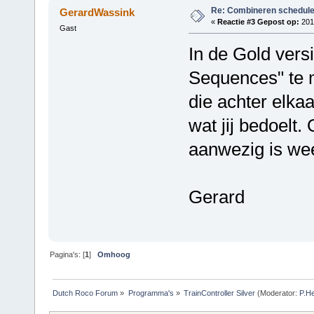
Re: Combineren schedul
GerardWassink
«
Reactie #3 Gepost op:
2012
Gast
In de Gold vers
Sequences" te 
die achter elkaa
wat jij bedoelt.
aanwezig is weet
Gerard
Pagina's: [
1
]
Omhoog
Dutch Roco Forum
»
Programma's
»
TrainController Silver
(Moderator:
P.He