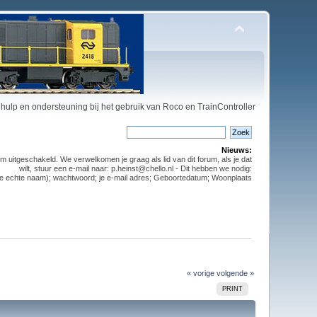
hulp en ondersteuning bij het gebruik van Roco en TrainController
Nieuws:
m uitgeschakeld. We verwelkomen je graag als lid van dit forum, als je dat
wilt, stuur een e-mail naar: p.heinst@chello.nl - Dit hebben we nodig:
t je echte naam); wachtwoord; je e-mail adres; Geboortedatum; Woonplaats
« vorige
volgende »
PRINT