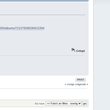
6@N00/albums/72157658036915394
Gelogd
PRINT
« vorige
volgende »
Ga naar: