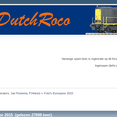
Vanwege spam-bots is registratie op dit foru
loginnaam (liefs
erators:
Jan Postema
,
P.Heinst
) »
Foto's Eurospoor 2015
or 2015 (gelezen 27698 keer)