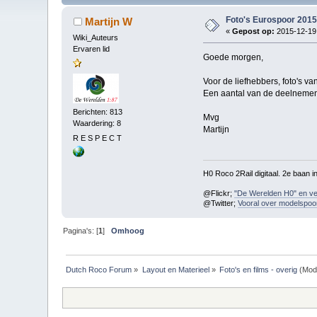
Foto's Eurospoor 201
Martijn W
«
Gepost op:
2015-12-19,
Wiki_Auteurs
Ervaren lid
Goede morgen,
Voor de liefhebbers, foto's v
Een aantal van de deelnemen
Berichten: 813
Mvg
Waardering: 8
Martijn
R E S P E C T
H0 Roco 2Rail digitaal. 2e baan 
@Flickr;
"De Werelden H0" en ve
@Twitter;
Vooral over modelspoo
Pagina's: [
1
]
Omhoog
Dutch Roco Forum
»
Layout en Materieel
»
Foto's en films - overig
(Mod