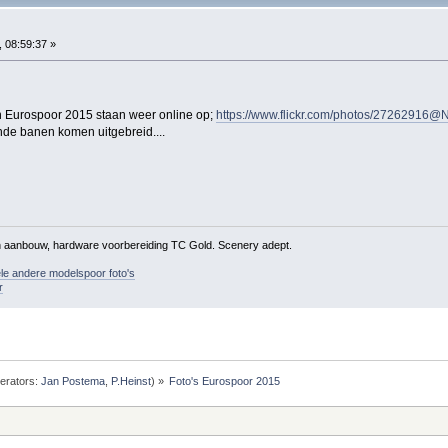
5
 08:59:37 »
an Eurospoor 2015 staan weer online op;
https://www.flickr.com/photos/2726291
de banen komen uitgebreid....
in aanbouw, hardware voorbereiding TC Gold. Scenery adept.
le andere modelspoor foto's
r
erators:
Jan Postema
,
P.Heinst
) »
Foto's Eurospoor 2015