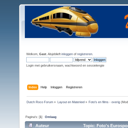
Welkom,
Gast
. Alsjeblieft
inloggen
of
registreren
.
Login met gebruikersnaam, wachtwoord en sessielengte
Index
Help
Inloggen
Registreren
Dutch Roco Forum
»
Layout en Materieel
»
Foto's en films - overig
(Mod
Pagina's: [
1
]
Omlaag
Auteur
Topic: Foto's Eurospo