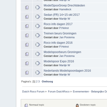
ModelSpooGroep Drechtsteden
Gestart door
Hamelinck
Sedan (FR) 14+15 okt 2017
Gestart door
Martijn W
Roco info dagen 2017
Gestart door
P.Heinst
Treinen beurs Groningen
Gestart door
Jan Postema
Roco info dagen 2016
Gestart door
P.Heinst
Modelspoorbeurs Groningen
Gestart door
Jan Postema
Modelspoor Expo 2016
Gestart door
Martijn W
Nederlands Modelspoordagen 2016
Gestart door
Martijn W
Pagina's: [
1
]
2
3
Omhoog
Dutch Roco Forum
»
Forum DutchRoco
»
Evenementen - Belangrijke D
Normaal topic
Gesloten topic