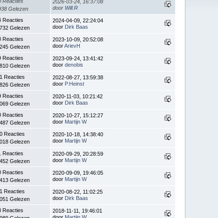
0 Reacties
2026-03-24, 16:37:08
door
Will.R
938 Gelezen
4 Reacties
2024-04-09, 22:24:04
door
Dirk Baas
.732 Gelezen
8 Reacties
2023-10-09, 20:52:08
door
ArievH
.245 Gelezen
9 Reacties
2023-09-24, 13:41:42
door
denobis
.810 Gelezen
1 Reacties
2022-08-27, 13:59:38
door
P.Heinst
.826 Gelezen
9 Reacties
2020-11-03, 10:21:42
door
Dirk Baas
.069 Gelezen
0 Reacties
2020-10-27, 15:12:27
door
Martijn W
.487 Gelezen
0 Reacties
2020-10-18, 14:38:40
door
Martijn W
.018 Gelezen
1 Reacties
2020-09-29, 20:28:59
door
Martijn W
.452 Gelezen
0 Reacties
2020-09-09, 19:46:05
door
Martijn W
.413 Gelezen
1 Reacties
2020-08-22, 11:02:25
door
Dirk Baas
.051 Gelezen
3 Reacties
2018-11-11, 19:46:01
door
Martijn W
.989 Gelezen