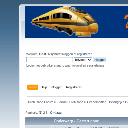
Welkom,
Gast
. Alsjeblieft
inloggen
of
registreren
.
Login met gebruikersnaam, wachtwoord en sessielengte
Index
Help
Inloggen
Registreren
Dutch Roco Forum
»
Forum DutchRoco
»
Evenementen - Belangrijke D
Pagina's: [
1
]
2
3
Omlaag
Onderwerp
/
Gestart door