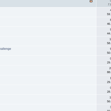
7.
59
46
44
1
58
hallenge
50
29
2
88
29
28
1
56
32