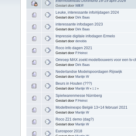
Intermodellbau Dortmund 16-19 april 2026
Gestart door
Will.R
Leuke, interessante info/rijdagen 2024
Gestart door
Dirk Baas
interessante infodagen 2023
Gestart door
Dirk Baas
Impressie digitale infodagen Ermelo
Gestart door
denobis
Roco info dagen 2021
Gestart door
P.Heinst
Omroep MAX zoekt modelbouwers voor een tv-c
Gestart door
Dirk Baas
Nederlandse Modelspoordagen Rijswijk
Gestart door
Martijn W
Beurs in Houten (???)
Gestart door
Martijn W
«
1
2
»
Spielwarenmesse Nürnberg
Gestart door
P.Heinst
Modeltreinexpo België 13+14 februari 2021
Gestart door
Martijn W
Roco Z21 demo (dag?)
Gestart door
Martijn W
Eurospoor 2018
Gestart door
Martijn W