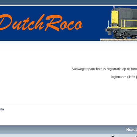
Vanwege spam-bots is registratie op dit foru
loginnaam (liefs
ata
React