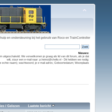
hulp en ondersteuning bij het gebruik van Roco en TrainController
Nieuws:
m uitgeschakeld. We verwelkomen je graag als lid van dit forum, als je dat
wilt, stuur een e-mail naar: p.heinst@chello.nl - Dit hebben we nodig:
t je echte naam); wachtwoord; je e-mail adres; Geboortedatum; Woonplaats
ies
/
Gelezen
Laatste bericht